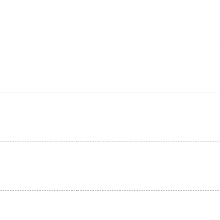
。
。
。